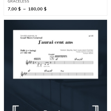
GRACELESS
Plage
7,00
$
–
180,00
$
de
prix :
7,00 $
à
180,00 $