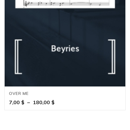
OVER ME
Plage
7,00
$
–
180,00
$
de
prix :
7,00 $
à