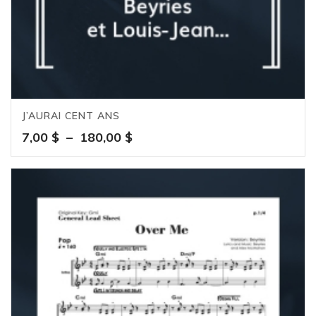
J’AURAI CENT ANS
Plage
7,00
$
–
180,00
$
de
prix :
7,00 $
à
180,00 $