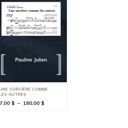
UNE SORCIÈRE COMME
LES AUTRES
Plage
7,00
$
–
180,00
$
de
prix :
7,00 $