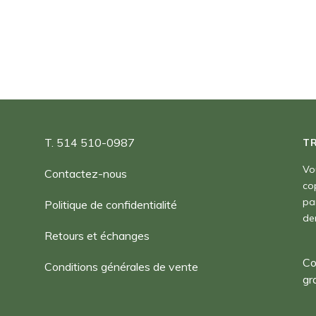
à
180,00 $
T. 514 510-0987
T
Vo
Contactez-nous
co
pa
Politique de confidentialité
de
Retours et échanges
Co
Conditions générales de vente
gr