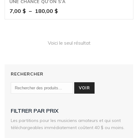
UNE CHANCE QU’ON S’A
Plage
7,00
$
–
180,00
$
de
prix :
7,00 $
à
Voici le seul résultat
180,00 $
RECHERCHER
VOIR
FILTRER PAR PRIX
Les partitions pour les musiciens amateurs et qui sont
téléchargeables immédiatement coûtent 40 $ ou moins.